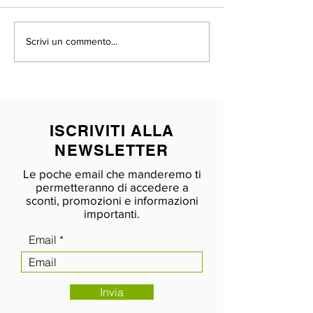
Primavera ❤️
Sole e
Scrivi un commento...
felicità
ISCRIVITI ALLA
NEWSLETTER
Le poche email che manderemo ti
permetteranno di accedere a
sconti, promozioni e informazioni
importanti.
Email
Invia